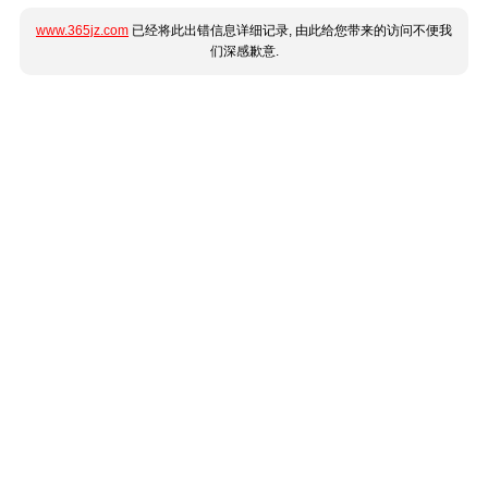
www.365jz.com
已经将此出错信息详细记录, 由此给您带来的访问不便我
们深感歉意.