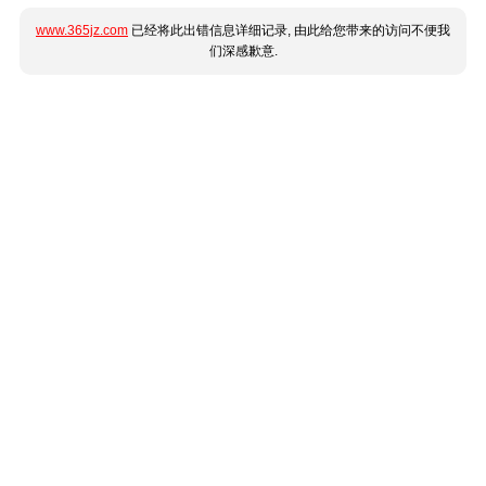
www.365jz.com
已经将此出错信息详细记录, 由此给您带来的访问不便我
们深感歉意.