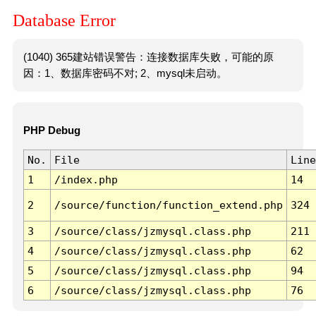
Database Error
(1040) 365建站错误警告：连接数据库失败，可能的原
因：1、数据库密码不对; 2、mysql未启动。
PHP Debug
No.
File
Line
1
/index.php
14
2
/source/function/function_extend.php
324
3
/source/class/jzmysql.class.php
211
4
/source/class/jzmysql.class.php
62
5
/source/class/jzmysql.class.php
94
6
/source/class/jzmysql.class.php
76