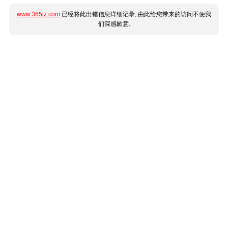
www.365jz.com
已经将此出错信息详细记录, 由此给您带来的访问不便我
们深感歉意.