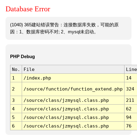
Database Error
(1040) 365建站错误警告：连接数据库失败，可能的原
因：1、数据库密码不对; 2、mysql未启动。
PHP Debug
No.
File
Line
1
/index.php
14
2
/source/function/function_extend.php
324
3
/source/class/jzmysql.class.php
211
4
/source/class/jzmysql.class.php
62
5
/source/class/jzmysql.class.php
94
6
/source/class/jzmysql.class.php
76