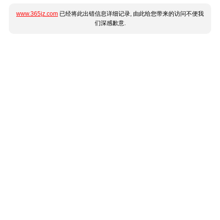
www.365jz.com
已经将此出错信息详细记录, 由此给您带来的访问不便我
们深感歉意.